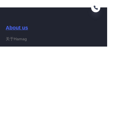
About us
DE
关于Hamag
Customer services
Help Center
Feedback
Connect With Hamag
Partner Program