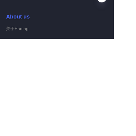
About us
DE
关于Hamag
Customer services
Help Center
Feedback
Connect With Hamag
Partner Program
Copyright ©️ 2022, Hamag Group (and its affiliates as
applicable). All Rights Reserved.