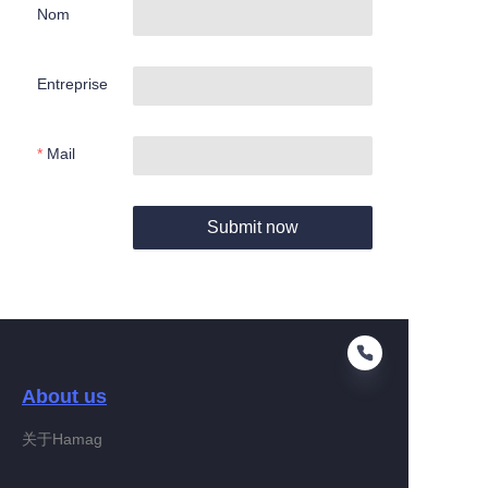
Nom
Entreprise
Mail
Submit now
About us
关于Hamag
FR