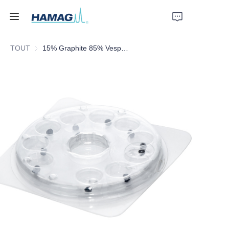
TOUT
15% Graphite 85% Vespel FerruLe
Accueil
À propos de nous
Produits
Actualités