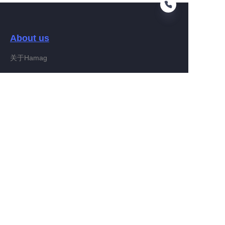
About us
PO
关于Hamag
Customer services
Help Center
Feedback
Connect With Hamag
Partner Program
Copyright ©️ 2022, Hamag Group (and its affiliates as