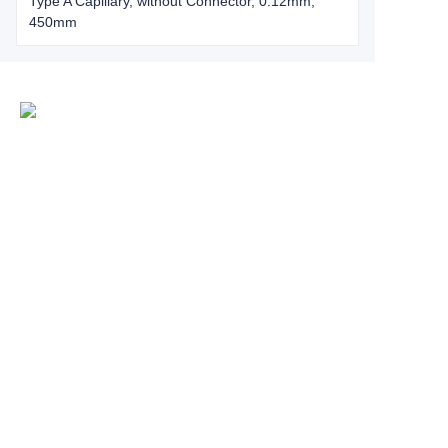
Type A Capillary, without Connector, 0.12mm,
450mm