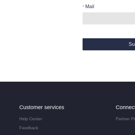
Mail
Su
Customer services
Connec
Help Center
Partner P
Feedback