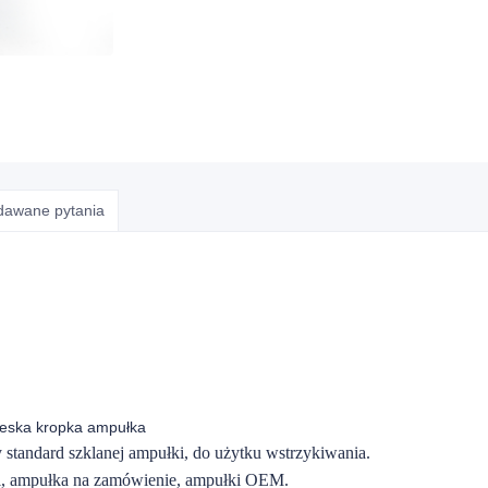
adawane pytania
ieska kropka ampułka
andard szklanej ampułki, do użytku wstrzykiwania.
ki, ampułka na zamówienie, ampułki OEM.