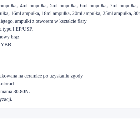
ampułka, 4ml ampułka, 5ml ampułka, 6ml ampułka, 7ml ampułka,
ułka, 16ml ampułka, 18ml ampułka, 20ml ampułka, 25ml ampułka, 30
ętego, ampułki z otworem w kształcie flary
 typu I EP/USP.
ynowy brąz
O YBB
rukowana na ceramice po uzyskaniu zgody
kolorach
łamania 30-80N.
zacji.