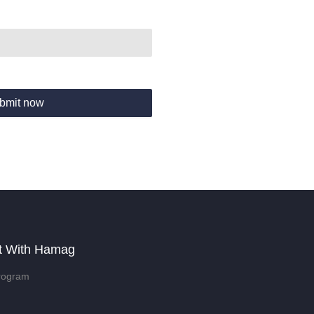
bmit now
t With Hamag
rogram