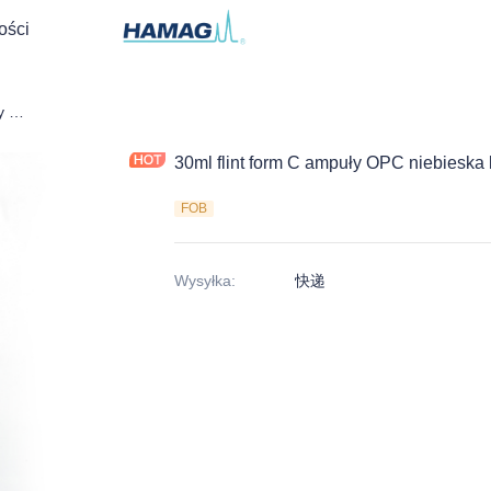
ości
30ml flint form C ampuły OPC niebieska kropka ampułka
30ml flint form C ampuły OPC niebieska
FOB
Wysyłka
:
快递