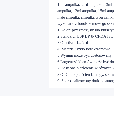
1ml ampułka, 2ml ampułka, 3ml 
ampułka, 12ml ampułka, 15ml amp
małe ampułki, ampułka typu zamkni
wykonane z borokrzemowego szkła
1.Kolor: przezroczysty lub burszt
2.Standard: USP EP JP CFDA IS
3.Objetivo: 1-25ml
4. Materiał: szkło borokrzemowe
5.Wymiar może być dostosowany
6.Logo/treść klientów może być d
7.Dostępne pierścienie w różnych 
8.OPC lub pierścień łamiący, siła 
9. Spersonalizowany druk po autory