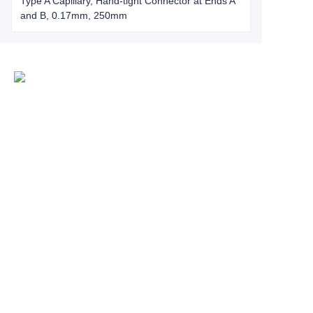
Type A Capillary, Hand-tight Connector at Ends A
and B, 0.17mm, 250mm