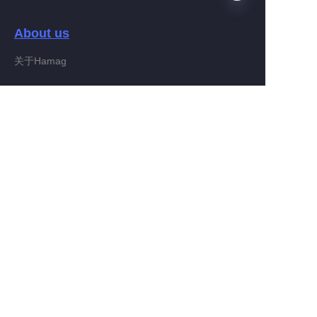
About us
PT
关于Hamag
Customer services
Help Center
Feedback
Connect With Hamag
Partner Program
Copyright ©️ 2022, Hamag Group (and its affiliates as
applicable). All Rights Reserved.